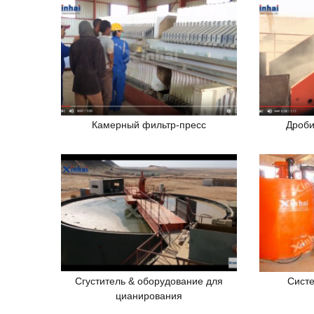
Камерный фильтр-пресс
Дроби
Сгуститель & оборудование для
Систе
цианирования