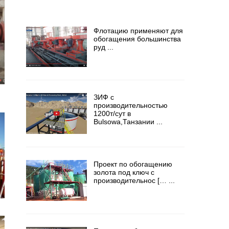
Флотацию применяют для
обогащения большинства
руд ...
ЗИФ с
производительностью
1200т/сут в
Bulsowa,Танзании ...
Проект по обогащению
золота под ключ с
производительнос [… ...