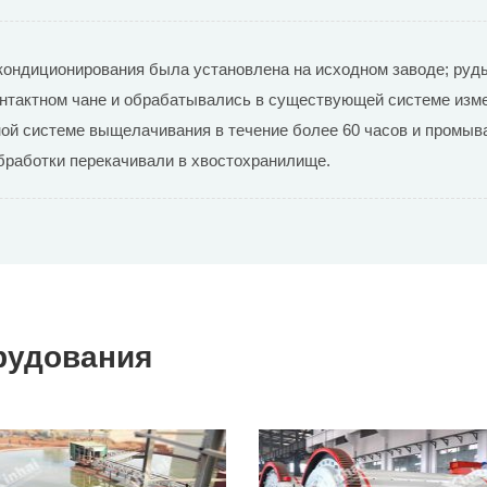
кондиционирования была установлена на исходном заводе; руд
нтактном чане и обрабатывались в существующей системе изме
й системе выщелачивания в течение более 60 часов и промыва
бработки перекачивали в хвостохранилище.
рудования