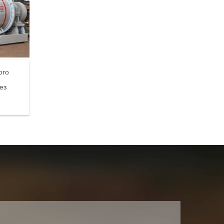
ого
ез