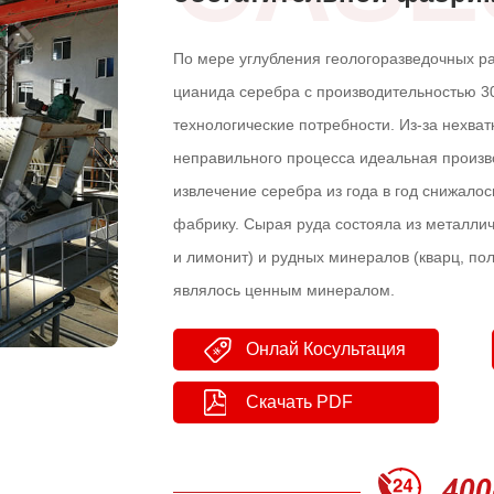
По мере углубления геологоразведочных р
цианида серебра с производительностью 300
технологические потребности. Из-за нехва
неправильного процесса идеальная произв
извлечение серебра из года в год снижало
фабрику. Сырая руда состояла из металли
и лимонит) и рудных минералов (кварц, пол
являлось ценным минералом.
Онлай Косультация
Скачать PDF