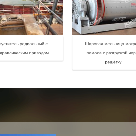
густитель радиальный с
Шаровая мельница мокр
идравлическим приводом
помола с разгрузкой чер
решётку