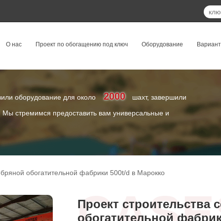
О нас
Проект по обогащению под ключ
Оборудование
Вариан
2000
вили оборудование для около
шахт, завершили
х. Мы стремимся предоставить вам универсальные и
ебряной обогатительной фабрики 500t/d в Марокко
CASE
Проект строительства 
обогатительной фабрики