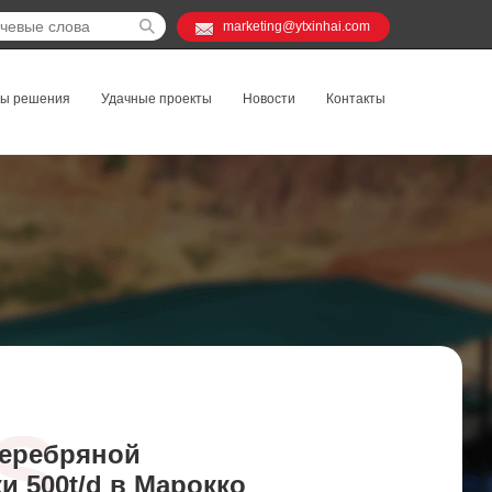
marketing@ytxinhai.com
ты решения
Удачные проекты
Новости
Контакты
S
серебряной
 500t/d в Марокко