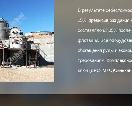
В результате себестоимос
15%, превысив ожидания 
составляло 83,95% после 
флотации. Все оборудован
обогащения руды и эконо
требованиям. Комплексно
ключ (EPC+M+O)Синьхай п