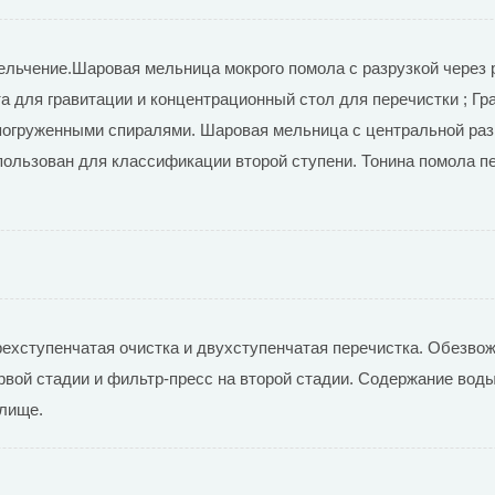
ельчение.Шаровая мельница мокрого помола с разрузкой через 
а для гравитации и концентрационный стол для перечистки ; 
погруженными спиралями. Шаровая мельница с центральной разг
ользован для классификации второй ступени. Тонина помола пе
рехступенчатая очистка и двухступенчатая перечистка. Обезво
рвой стадии и фильтр-пресс на второй стадии. Содержание вод
лище.