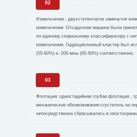
02
Измельчение : двухступенчатое замкнутое изм
измельчения. Отсадочная машина была принят
по единому спиральному классификатору с не
измельчения. Гидроциклонный кластер был исп
(55-60%) и -200 меш (85-90%) соответственно.
03
Флотация: одностадийная глубая флотация , т
механическое обезвоживание:сгуститель на пе
непосредственно сбрасывались в хвостохрани