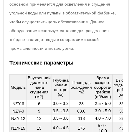
основном применяется для осветления и сгущения
угольной воды или пульпы в обогатительной фабрике,
чтобы осуществить цель обезвоживания. Данное
оборудование используется также для разделения
твёрдых частиц от воды в сферах химической
промышленности и металлургии.
Технические параметры
Внутренний
Время
Глубина
Высота
диаметр-
Площадь
каждого
чана-в
подъёма
Модель
чана
осаждения
оборота-
центре
гребков
сгущения
m2
гребков
(м)
(мм)
(м2)
(об/мин)
3.0～3.2
2.5～5.0
NZY-6
6
28
350
3.5～3.8
3.0～5.0
NZY-9
9
63.6
350
3.5～3.8
4.0～7.0
NZY-12
12
113
350
5.0～
4.0～4.5
NZY-15
15
176
450
10.0