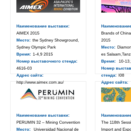
Наименование выставки:
Наименование
AIMEX 2015
Brands of Chin
Место:
the Sydney Showground,
2015
Sydney Olympic Park
Место:
Diamond
Время:
1-4,9 2015
es Salaam,Tanz
Номер выставочного стенда:
Время:
10-13,
4616-03
Номер выстав
Адрес сайта:
стенда:
I08
http://www.aimex.com.au/
Адрес сайта:
http://www.chin
com/
Наименование выставки:
Наименование
PERUMIN 32 – Mining Convention
The 118th Sessi
Место:
Universidad Nacional de
Import and Expo