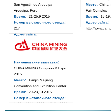
San Agustin de Arequipa -
Место:
China 
Arequipa, Peru
Fair Complex
Время:
21-25,9 2015
Время:
15-19,
Номер выставочного стенда:
Адрес сайта:
217
http://www.canto
Адрес сайта:
http://www.convencionminera.com
/perumin32/en/
Наименование выставки:
CHINA MINING Congress & Expo
2015
Место:
Tianjin Meijiang
Convention and Exhibition Center
Время:
20-23,10 2015
Номер выставочного стенда:
1409、1411、1310、1312、1314
Адрес сайта: