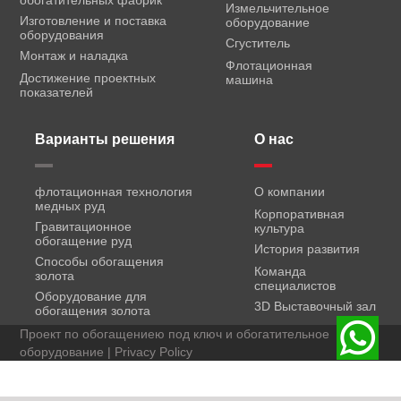
Измельчительное
Изготовление и поставка
оборудование
оборудования
Сгуститель
Монтаж и наладка
Флотационная
Достижение проектных
машина
показателей
Варианты решения
О нас
флотационная технология
О компании
медных руд
Корпоративная
Гравитационное
культура
обогащение руд
История развития
Способы обогащения
Команда
золота
специалистов
Оборудование для
3D Выставочный зал
обогащения золота
Проект по обогащениею под ключ и обогатительное
оборудование |
Privacy Policy