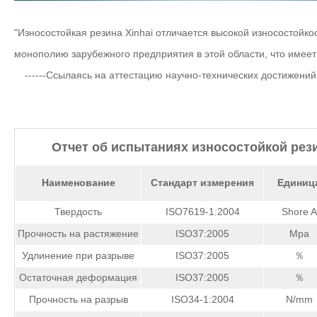
"Износостойкая резина Xinhai отличается высокой износостойк
монополию зарубежного предприятия в этой области, что имее
------Ссылаясь на аттестацию научно-технических достижени
Отчет об испытаниях износостойкой рез
Наименование
Стандарт измерения
Единиц
Твердость
ISO7619-1:2004
Shore A
Прочность на растяжение
ISO37:2005
Mpa
Удлинение при разрыве
ISO37:2005
％
Остаточная деформация
ISO37:2005
％
Прочность на разрыв
ISO34-1:2004
N/mm