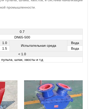
я пульпы, шлака, хвостов, и системы канализации
еской промышленности.
0.7
DN65-500
1.0
Вода
Испытательная среда
1.5
Вода
< 1.0
пульпа, шлак, хвосты и т.д