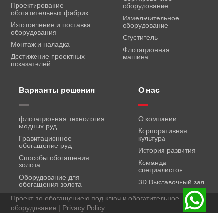
Проектирование
оборудование
обогатительных фабрик
Измельчительное
Изготовление и поставка
оборудование
оборудования
Сгуститель
Монтаж и наладка
Флотационная
Достижение проектных
машина
показателей
Варианты решения
О нас
флотационная технология
О компании
медных руд
Корпоративная
Гравитационное
культура
обогащение руд
История развития
Способы обогащения
Команда
золота
специалистов
Оборудование для
3D Выставочный зал
обогащения золота
Проект по обогащениею под ключ и обогатительное
оборудование |
Privacy Policy