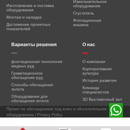
Измельчительное
Изготовление и поставка
оборудование
оборудования
Сгуститель
Монтаж и наладка
Флотационная
Достижение проектных
машина
показателей
Варианты решения
О нас
флотационная технология
О компании
медных руд
Корпоративная
Гравитационное
культура
обогащение руд
История развития
Способы обогащения
Команда
золота
специалистов
Оборудование для
3D Выставочный зал
обогащения золота
Проект по обогащениею под ключ и обогатительное
оборудование |
Privacy Policy