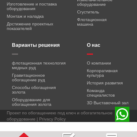
Изготовление и поставка
оборудование
оборудования
Сгуститель
Монтаж и наладка
Флотационная
Достижение проектных
машина
показателей
Варианты решения
О нас
флотационная технология
О компании
медных руд
Корпоративная
Гравитационное
культура
обогащение руд
История развития
Способы обогащения
Команда
золота
специалистов
Оборудование для
3D Выставочный зал
обогащения золота
Проект по обогащениею под ключ и обогатительное
оборудование |
Privacy Policy