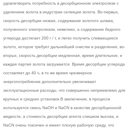
удовлетворить потребность в десорбционном электролизе с
удалением золота в индустрии селекции золота. Во-первых,
скорость десорбции низкая, содержание золотого шлама,
полученного электролизом, невелико, а содержание бедного
углерода достигает 200 г / т, и легко получить сливающееся
золото, которое требует дальнейшей очистки и разделения, во-
вторых, скорость десорбции медленная, время длительное, и
каждая партия золота загружается. Время десорбции углерода
составляет до 40 ч, в то же время чрезмерное
энергопотребление дополнительно увеличивает
эксплуатационные расходы, что совершенно неприемлемо для
крупных и средних установок.В заключение, в процессе
используется смесь NaOH и NaCN в качестве десорбционной
жидкости, а стоимость десорбции агента слишком высока, и
NaCN очень токсичен и имеет плохую рабочую среду, что