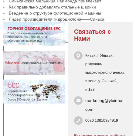
Синьхайская мельница Раймонда привлекает
Как правильно добавлять стальные шарики
Введение о структуре флотационной машины
Лидер производителя гидроциклона——Синьха
Связаться с
Нами
Китай, г. Яньтай,
р.Фушань
высокотехнологическа
я зона, у. Синьхай,
н.188
marketing@ytxinhai.
com
0086 13810384919
Вы также можете выбрать