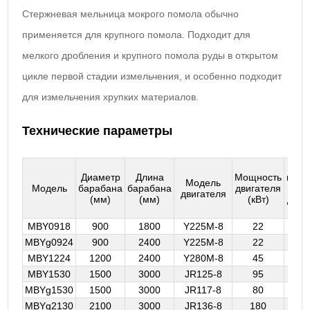
Стержневая мельница мокрого помола обычно
применяется для крупного помола. Подходит для
мелкого дробления и крупного помола руды в открытом
цикле первой стадии измельчения, и особенно подходит
для измельчения хрупких материалов.
Технические параметры
Скор
Диаметр
Длина
Мощность
вращ
Модель
Модель
барабана
барабана
двигателя
элек
двигателя
(мм)
(мм)
(кВт)
двиг
(об/
MBY0918
900
1800
Y225M-8
22
7
MBYg0924
900
2400
Y225M-8
22
7
MBY1224
1200
2400
Y280M-8
45
7
MBY1530
1500
3000
JR125-8
95
7
MBYg1530
1500
3000
JR117-8
80
7
MBYg2130
2100
3000
JR136-8
180
7