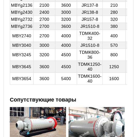
MBYg2136
2100
3600
JR137-8
210
7
MBYg2430
2400
3000
JR138-8
280
7
MBYg2732
2700
3200
JR157-8
320
7
MBYg2736
2700
3600
JR1510-8
380
7
TDMK400-
MBY2740
2700
4000
400
18
32
MBY3040
3000
4000
JR1510-8
570
7
TDMK800-
MBY3245
3200
4500
800
1
36
TDMK1250-
MBY3645
3600
4500
1250
1
40
TDMK1600-
MBY3654
3600
5400
1600
1
40
Сопутствующие товары