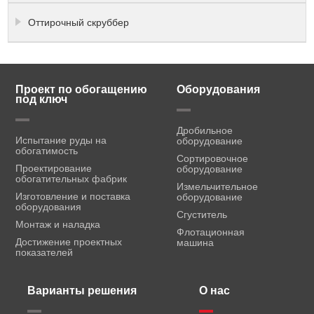
Оттирочный скруббер
Проект по обогащению
Оборудования
под ключ
Дробильное
Испытание руды на
оборудование
обогатимость
Сортировочное
Проектирование
оборудование
обогатительных фабрик
Измельчительное
Изготовление и поставка
оборудование
оборудования
Сгуститель
Монтаж и наладка
Флотационная
Достижение проектных
машина
показателей
Варианты решения
О нас