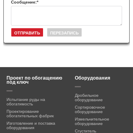
Сообщение:
*
Проект по обогащению
Оборудования
под ключ
Дробильное
Испытание руды на
оборудование
обогатимость
Сортировочное
Проектирование
оборудование
обогатительных фабрик
Измельчительное
Изготовление и поставка
оборудование
оборудования
Сгуститель