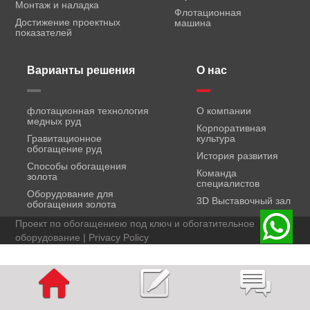
Монтаж и наладка
Флотационная
Достижение проектных
машина
показателей
Варианты решения
О нас
флотационная технология
О компании
медных руд
Корпоративная
Гравитационное
культура
обогащение руд
История развития
Способы обогащения
Команда
золота
специалистов
Оборудование для
3D Выставочный зал
обогащения золота
Проект по обогащениею под ключ и обогатительное
оборудование |
Privacy Policy