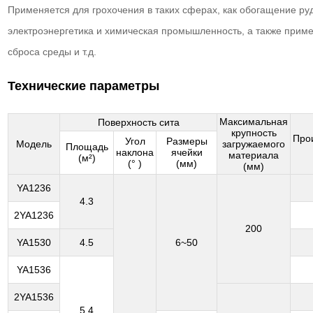
Применяется для грохочения в таких сферах, как обогащение руд
электроэнергетика и химическая промышленность, а также прим
сброса среды и т.д.
Технические параметры
Максимальная
Поверхность сита
крупность
Про
Угол
Размеры
Модель
загружаемого
Площадь
наклона
ячейки
материала
(м²)
(° )
(мм)
(мм)
YA1236
4.3
2YA1236
200
YA1530
4.5
6~50
YA1536
2YA1536
5.4