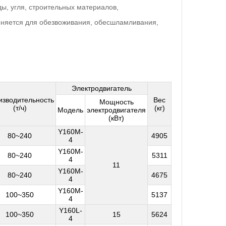
ы, угля, строительных материалов,
еняется для обезвоживания, обесшламливания,
Электродвигатель
изводительность
Вес
Мощность
(т/ч)
(кг)
Модель
электродвигателя
(кВт)
Y160M-
80~240
4905
4
Y160M-
80~240
5311
4
11
Y160M-
80~240
4675
4
Y160M-
100~350
5137
4
Y160L-
100~350
15
5624
4