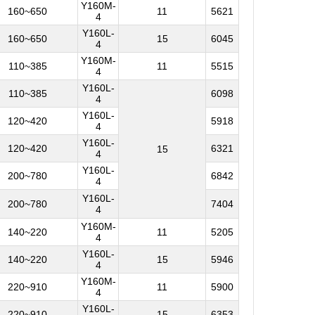
Y160M-
160~650
11
5621
4
Y160L-
160~650
15
6045
4
Y160M-
110~385
11
5515
4
Y160L-
110~385
6098
4
Y160L-
120~420
5918
4
Y160L-
120~420
6321
15
4
Y160L-
200~780
6842
4
Y160L-
200~780
7404
4
Y160M-
140~220
11
5205
4
Y160L-
140~220
15
5946
4
Y160M-
220~910
11
5900
4
Y160L-
220~910
15
6353