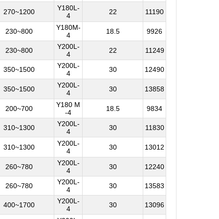
Y180L-
270~1200
22
11190
4
Y180M-
230~800
18.5
9926
4
Y200L-
230~800
22
11249
4
Y200L-
350~1500
30
12490
4
Y200L-
350~1500
30
13858
4
Y180 M
200~700
18.5
9834
-4
Y200L-
310~1300
30
11830
4
Y200L-
310~1300
30
13012
4
Y200L-
260~780
30
12240
4
Y200L-
260~780
30
13583
4
Y200L-
400~1700
30
13096
4