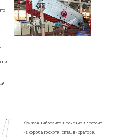
что
ь
и не
лей
Круглое вибросито в основном состоит
из короба грохота, сита, вибратора,