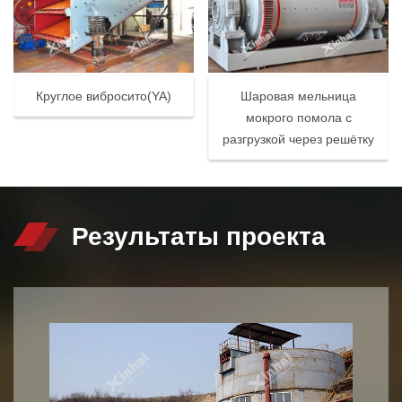
Круглое вибросито(YA)
Шаровая мельница
мокрого помола с
разгрузкой через решётку
Результаты проекта