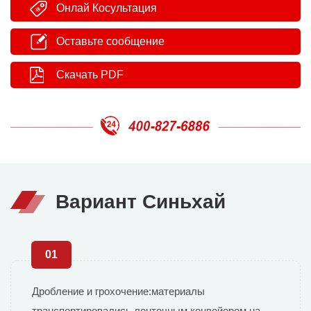
Онлай Косультация
Оставьте сообщение
Скачать PDF
Вариант Синьхай
01
Дробление и грохочение:материалы
транспортировались ленточным конвейером на