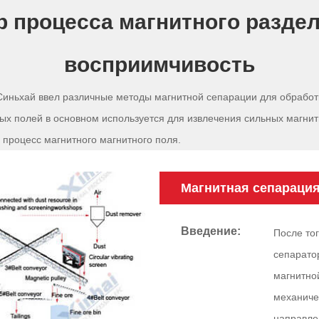
 процесса магнитного раздел
восприимчивость
Синьхай ввел различные методы магнитной сепарации для обработ
ых полей в основном используется для извлечения сильных магни
процесс магнитного магнитного поля.
Магнитная сепараци
Введение:
После тог
сепарато
магнитно
механиче
направле