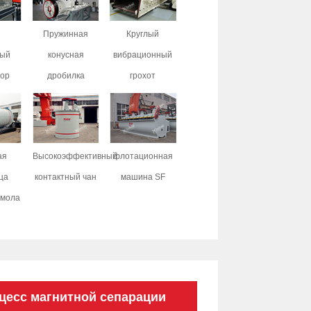
й
Пружинная
Круглый
ный
конусная
вибрационный
тор
дробилка
грохот
ая
Высокоэффективный
флотационная
ца
контактный чан
машина SF
омола
цесс магнитной сепарации