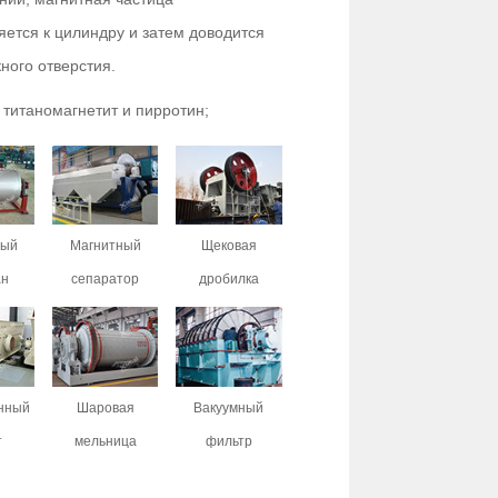
яется к цилиндру и затем доводится
ного отверстия.
 титаномагнетит и пирротин;
ный
Магнитный
Щековая
ан
сепаратор
дробилка
нный
Шаровая
Вакуумный
т
мельница
фильтр