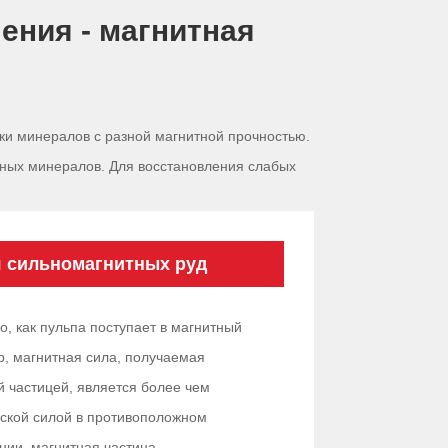
ения - магнитная
ки минералов с разной магнитной прочностью.
тных минералов. Для восстановления слабых
я сильномагнитных руд
о, как пульпа поступает в магнитный
р, магнитная сила, получаемая
й частицей, является более чем
ской силой в противоположном
нии, магнитная частица