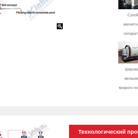
Сухо
магнит
сепара
Шаров
мельни
мокрого п
Технологический про