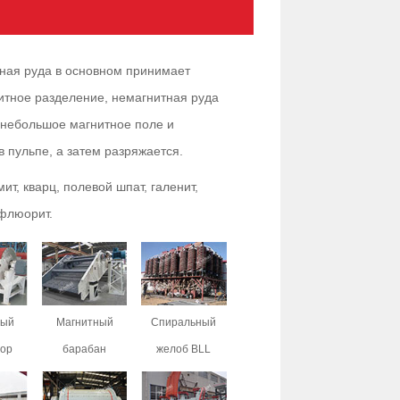
ная руда в основном принимает
итное разделение, немагнитная руда
 небольшое магнитное поле и
в пульпе, а затем разряжается.
т, кварц, полевой шпат, галенит,
 флюорит.
ный
Магнитный
Спиральный
тор
барабан
желоб BLL