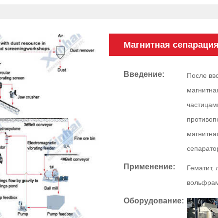
Магнитная сепараци
Введение:
После вв
магнитна
частицам
противоп
магнитна
сепарато
Применение:
Гематит, 
вольфра
Оборудование: