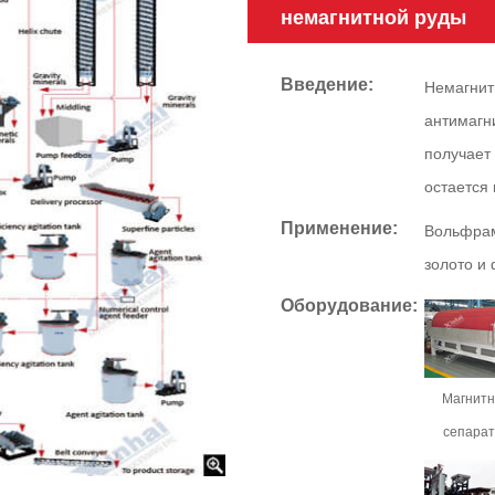
немагнитной руды
Введение:
Немагнит
антимагн
получает
остается 
Применение:
Вольфрами
золото и
Оборудование:
Магнит
сепара