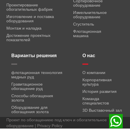
Сортировочное
Проектирование
оборудование
обогатительных фабрик
Измельчительное
Изготовление и поставка
оборудование
оборудования
Сгуститель
Монтаж и наладка
Флотационная
Достижение проектных
машина
показателей
Варианты решения
О нас
флотационная технология
О компании
медных руд
Корпоративная
Гравитационное
культура
обогащение руд
История развития
Способы обогащения
Команда
золота
специалистов
Оборудование для
3D Выставочный зал
обогащения золота
Проект по обогащениею под ключ и обогатительное
оборудование |
Privacy Policy