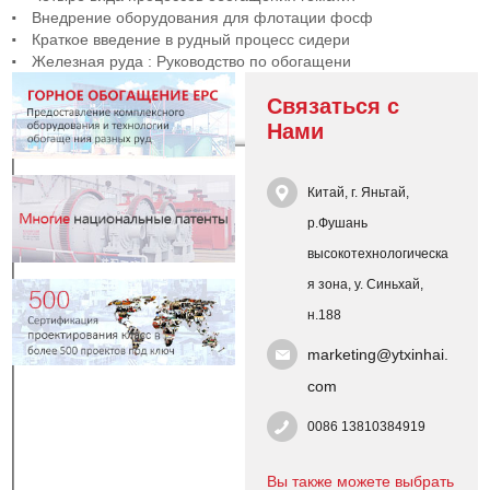
Внедрение оборудования для флотации фосф
Краткое введение в рудный процесс сидери
Железная руда : Руководство по обогащени
Связаться с
Нами
Китай, г. Яньтай,
р.Фушань
высокотехнологическа
я зона, у. Синьхай,
н.188
marketing@ytxinhai.
com
0086 13810384919
Вы также можете выбрать