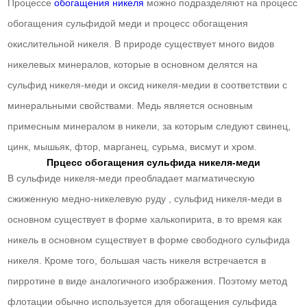
Процессе
обогащения никеля
можно подразделяют на процесс
обогащения сульфидой меди и процесс обогащения
окислительной никеля. В природе существует много видов
никелевых минералов, которые в основном делятся на
сульфид никеля-меди и оксид никеля-медии в соответствии с
минеральными свойствами. Медь является основным
примесным минералом в никели, за которым следуют свинец,
цинк, мышьяк, фтор, марганец, сурьма, висмут и хром.
Прцесс обогащения сульфида никеля-меди
В сульфиде никеля-меди преобладает магматическую
сжиженную медно-никелевую руду , сульфид никеля-меди в
основном существует в форме халькопирита, в то время как
никель в основном существует в форме свободного сульфида
никеля. Кроме того, большая часть никеля встречается в
пирротине в виде аналогичного изображения. Поэтому метод
флотации обычно используется для обогащения сульфида