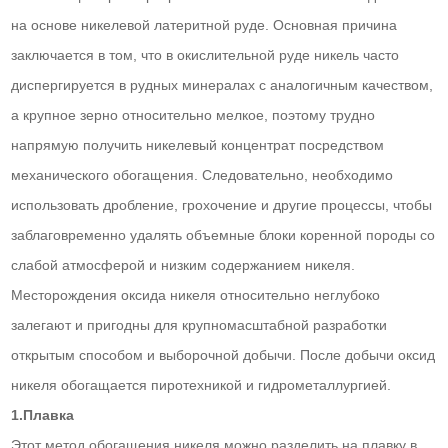
на основе никелевой латеритной руде. Основная причина
заключается в том, что в окислительной руде никель часто
диспергируется в рудных минералах с аналогичным качеством,
а крупное зерно относительно мелкое, поэтому трудно
напрямую получить никелевый концентрат посредством
механического обогащения. Следовательно, необходимо
использовать дробление, грохочение и другие процессы, чтобы
заблаговременно удалять объемные блоки коренной породы со
слабой атмосферой и низким содержанием никеля.
Месторождения оксида никеля относительно неглубоко
залегают и пригодны для крупномасштабной разработки
открытым способом и выборочной добычи. После добычи оксид
никеля обогащается пиротехникой и гидрометаллургией.
1.Плавка
Этот метод обогащения никеля можно разделить на плавку в