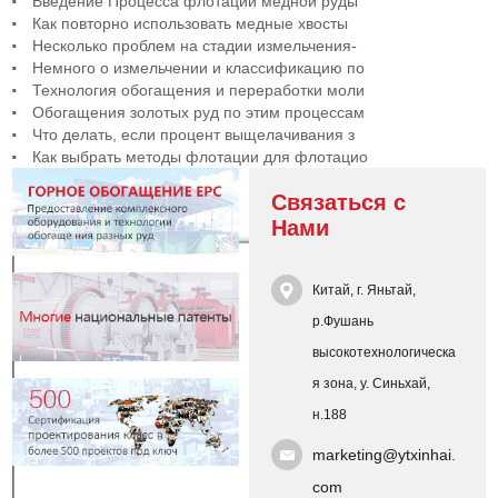
Введение Процесса флотации медной руды
Как повторно использовать медные хвосты
Несколько проблем на стадии измельчения-
Немного о измельчении и классификацию по
Технология обогащения и переработки моли
Обогащения золотых руд по этим процессам
Что делать, если процент выщелачивания з
Как выбрать методы флотации для флотацио
Связаться с
Нами
Китай, г. Яньтай,
р.Фушань
высокотехнологическа
я зона, у. Синьхай,
н.188
marketing@ytxinhai.
com