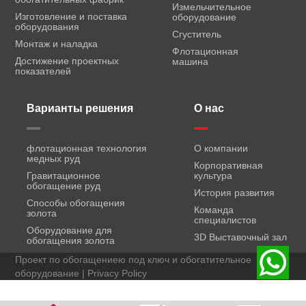
Измельчительное
Изготовление и поставка
оборудование
оборудования
Сгуститель
Монтаж и наладка
Флотационная
Достижение проектных
машина
показателей
Варианты решения
О нас
флотационная технология
О компании
медных руд
Корпоративная
Гравитационное
культура
обогащение руд
История развития
Способы обогащения
Команда
золота
специалистов
Оборудование для
3D Выставочный зал
обогащения золота
Проект по обогащениею под ключ и обогатительное
оборудование |
Privacy Policy