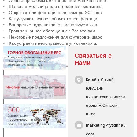
Общие проблемы флотационной машины в пов
Шаровая мельница или стержневая мельница
Открывает ли флотационная камера XCF нов
Как улучшить износ рабочих колес флотаци
Внедрение гидроциклонов, используемых в
Гравитационное обогащение : Все что вам
Некоторые предложения для футеровки шаро
Как устранить неисправность уплотнения ш
Связаться с
Нами
Китай, г. Яньтай,
р.Фушань
высокотехнологическа
я зона, у. Синьхай,
н.188
marketing@ytxinhai.
com