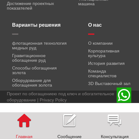
Достижение проектных
машина
показателей
Варианты решения
О нас
флотационная технология
О компании
медных руд
Корпоративная
Гравитационное
культура
обогащение руд
История развития
Способы обогащения
Команда
золота
специалистов
Оборудование для
3D Выставочный зал
обогащения золота
Проект по обогащениею под ключ и обогатительное
оборудование |
Privacy Policy
Главная
Сообщение
Консультация