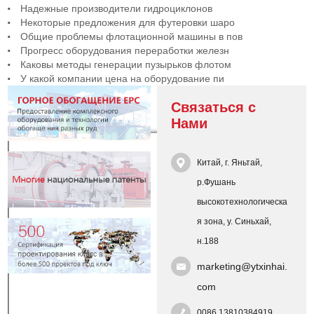
Надежные производители гидроциклонов
Некоторые предложения для футеровки шаро
Общие проблемы флотационной машины в пов
Прогресс оборудования переработки железн
Каковы методы генерации пузырьков флотом
У какой компании цена на оборудование пи
Связаться с
Нами
Китай, г. Яньтай,
р.Фушань
высокотехнологическа
я зона, у. Синьхай,
н.188
marketing@ytxinhai.
com
0086 13810384919