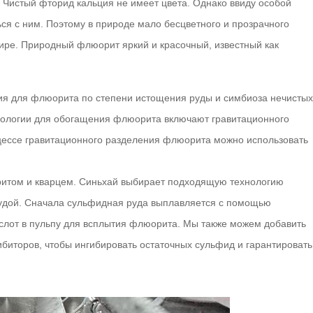
Чистый фторид кальция не имеет цвета. Однако ввиду особой
ся с ним. Поэтому в природе мало бесцветного и прозрачного
ире. Природный флюорит яркий и красочный, известный как
я для флюорита по степени истощения руды и симбиоза нечистых
нологии для обогащения флюорита включают гравитационного
оцессе гравитационного разделения флюорита можно использовать
ритом и кварцем. Синьхай выбирает подходящую технологию
удой. Сначала сульфидная руда выплавляется с помощью
ислот в пульпу для всплытия флюорита. Мы также можем добавить
иторов, чтобы ингибировать остаточных сульфид и гарантировать