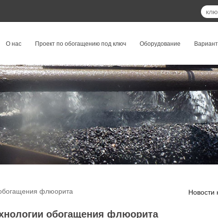
О нас
Проект по обогащению под ключ
Оборудование
Вариан
 обогащения флюорита
Новости 
ехнологии обогащения флюорита