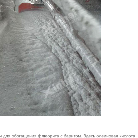
и для обогащения флюорита с баритом. Здесь олеиновая кислота