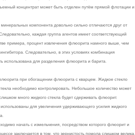
бъемный концентрат может быть отделен путём прямой флотации и
а минеральных компонента довольно сильно отличаются друг от
 Следовательно, каждая группа агентов имеет соответствующий
стве примера, процент извлечения флюорита намного выше, чем
 ингибитора. Следовательно, в этих условиях комбинация
ть использована для разделения флюорита и барита.
флюорита при обогащении флюорита с кварцем. Жидкое стекло
стекла необходимо контролировать. Небольшое количество может
 слишком много жидкого стекла будет сдерживать флюорит.
 использованы для увеличения удерживающего усилия жидкого
а.
ходимо начать с измельчения, посредством которого флюорит и
цессе заключается в том, что зернистость помола слишком велика