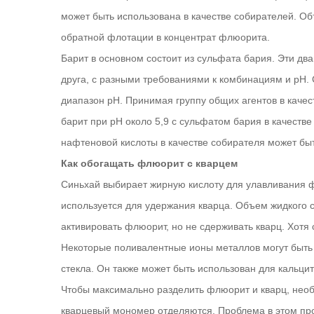
может быть использована в качестве собирателей. О
обратной флотации в концентрат флюорита.
Барит в основном состоит из сульфата бария. Эти дв
друга, с разными требованиями к комбинациям и рН.
диапазон рН. Принимая группу общих агентов в каче
барит при рН около 5,9 с сульфатом бария в качестве
нафтеновой кислоты в качестве собирателя может бы
Как обогащать флюорит с кварцем
Синьхай выбирает жирную кислоту для улавливания 
используется для удержания кварца. Объем жидкого 
активировать флюорит, но не сдерживать кварц. Хотя
Некоторые поливалентные ионы металлов могут быть
стекла. Он также может быть использован для кальцит
Чтобы максимально разделить флюорит и кварц, необ
кварцевый мономер отделяются. Проблема в этом про