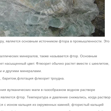
ру, является основным источником фтора в промышленности. Это
аллических минералов, также называется фтор. Основным
т насыщенный цвет. Флюорит обычно растет вместе с шеелитом,
м и другими минералами.
м, баритом,флотация флюорит троудна.
ения вулканических магм в газообразном водном растворе
вляется фтор. Температура и давление снижались, когда раствор
ся с ионом кальция из окруженных камней, фтористый кальций