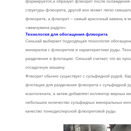
формируется,и образует флюорит после охлаждения. 
структуры флюорита, другой ион может легко смешать
флюорита, а флюорит – самый красочный камень в м
«жемчужина радуги».
Технология для обогащения флюорита
Синьхай выбирает подходящая технология обогащени
минералов с флюоритом и характеристики руды. Тех
разделения и флотацию. Синьхай считает, что во пр
отсадочную машину.
Флюорит обычно существует с сульфидной рудой, ба
флотации для разделения флюорита с сульфидной р
ксантогената, а затем добавляет коллектор жирных к
небольшое количество сульфидных минеральных ингиб
качество тонкодисперсной флюоритовой руды.