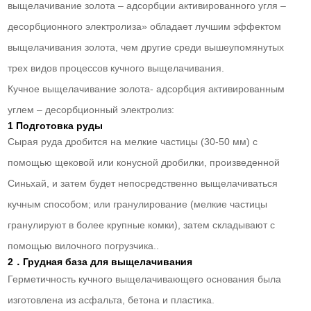
выщелачивание золота – адсорбции активированного угля –
десорбционного электролиза» обладает лучшим эффектом
выщелачивания золота, чем другие среди вышеупомянутых
трех видов процессов кучного выщелачивания.
Кучное выщелачивание золота- адсорбция активированным
углем – десорбционный электролиз:
1 Подготовка руды
Сырая руда дробится на мелкие частицы (30-50 мм) с
помощью щековой или конусной дробилки, произведенной
Синьхай, и затем будет непосредственно выщелачиваться
кучным способом; или гранулирование (мелкие частицы
гранулируют в более крупные комки), затем складывают с
помощью вилочного погрузчика..
2．Грудная база для выщелачивания
Герметичность кучного выщелачивающего основания была
изготовлена из асфальта, бетона и пластика.