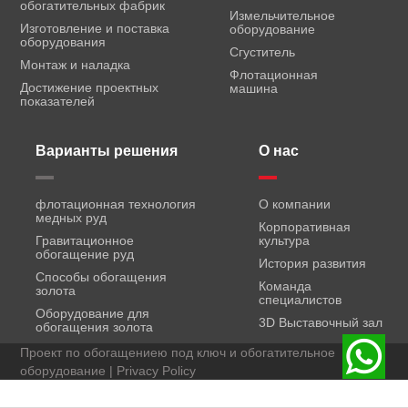
обогатительных фабрик
Измельчительное
Изготовление и поставка
оборудование
оборудования
Сгуститель
Монтаж и наладка
Флотационная
Достижение проектных
машина
показателей
Варианты решения
О нас
флотационная технология
О компании
медных руд
Корпоративная
Гравитационное
культура
обогащение руд
История развития
Способы обогащения
Команда
золота
специалистов
Оборудование для
3D Выставочный зал
обогащения золота
Проект по обогащениею под ключ и обогатительное
оборудование |
Privacy Policy