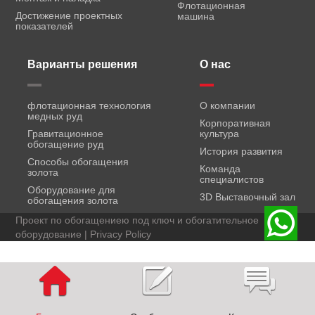
Флотационная
Достижение проектных
машина
показателей
Варианты решения
О нас
флотационная технология
О компании
медных руд
Корпоративная
Гравитационное
культура
обогащение руд
История развития
Способы обогащения
Команда
золота
специалистов
Оборудование для
3D Выставочный зал
обогащения золота
Проект по обогащениею под ключ и обогатительное
оборудование |
Privacy Policy