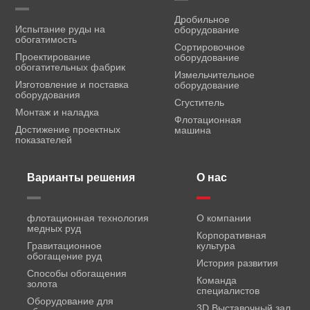
Дробильное
Испытание руды на
оборудование
обогатимость
Сортировочное
Проектирование
оборудование
обогатительных фабрик
Измельчительное
Изготовление и поставка
оборудование
оборудования
Сгуститель
Монтаж и наладка
Флотационная
Достижение проектных
машина
показателей
Варианты решения
О нас
флотационная технология
О компании
медных руд
Корпоративная
Гравитационное
культура
обогащение руд
История развития
Способы обогащения
Команда
золота
специалистов
Оборудование для
3D Выставочный зал