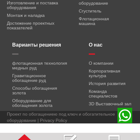
Изготовление и поставка
оборудование
оборудования
Сгуститель
Монтаж и наладка
Флотационная
Достижение проектных
машина
показателей
Варианты решения
О нас
флотационная технология
О компании
медных руд
Корпоративная
Гравитационное
культура
обогащение руд
История развития
Способы обогащения
Команда
золота
специалистов
Оборудование для
3D Выставочный зал
обогащения золота
Проект по обогащениею под ключ и обогатительное
оборудование |
Privacy Policy